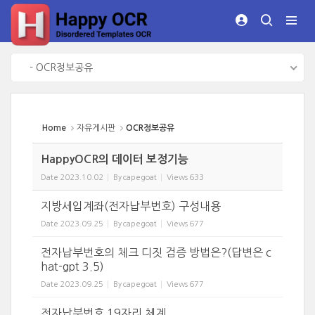
Sketchbook5, 스케치북5
Sketchbook5, 스케치북5
- OCR정보공유
Home
자유게시판
OCR정보공유
HappyOCR의 데이터 보정기능
Date
2023.10.02
By
capegoat
Views
633
지방세입계좌(전자납부번호) 구성내용
Date
2023.09.25
By
capegoat
Views
677
전자납부번호의 체크 디짓 검증 방법은?(답변은 c
hat-gpt 3.5)
Date
2023.09.25
By
capegoat
Views
677
전자납부번호 19자리 체계