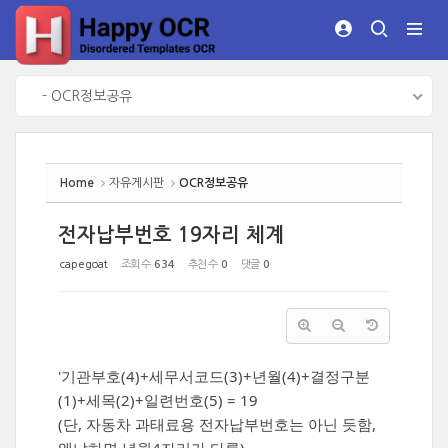
Sketchbook5, 스케치북5
Sketchbook5, 스케치북5
- OCR정보공유
Home
자유게시판
OCR정보공유
전자납부번호 19자리 체계
capegoat
조회 수
634
추천 수
0
댓글
0
'기관부호(4)+세무서코드(3)+년월(4)+결정구분
(1)+세목(2)+일련번호(5) = 19
(단, 자동차 과태료용 전자납부번호는 아닌 듯함,